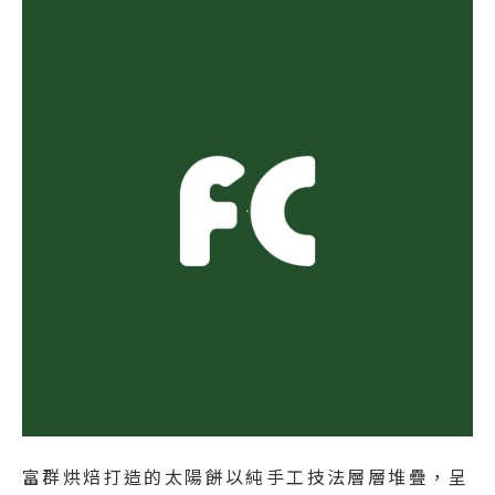
富群烘焙打造的太陽餅以純手工技法層層堆疊，呈