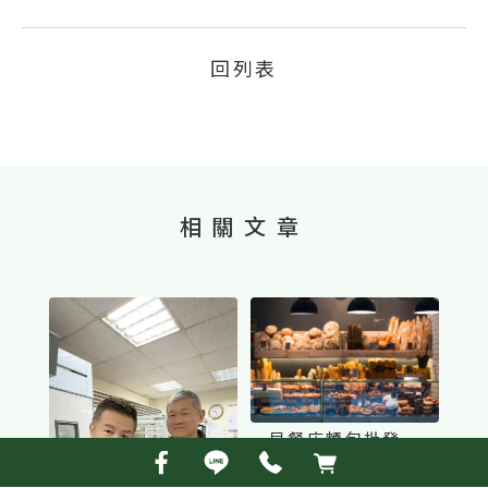
回列表
早餐店麵包批發怎
麼選？ 台中麵包